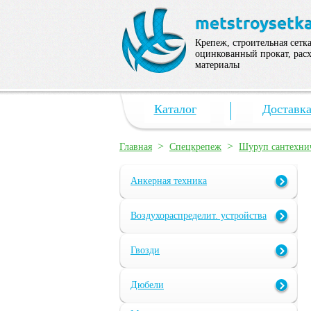
Крепеж, строительная сетка
оцинкованный прокат, рас
материалы
Каталог
Доставк
>
>
Главная
Спецкрепеж
Шуруп сантехни
Анкерная техника
Воздухораспределит. устройства
Гвозди
Дюбели