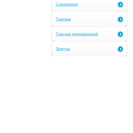
Спецкрепеж
Такелаж
Такелаж нержавеющий
Хомуты