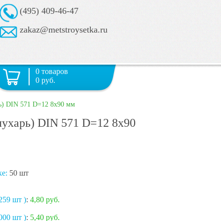
(495) 409-46-47
zakaz@metstroysetka.ru
0 товаров
0 руб.
ь) DIN 571 D=12 8х90 мм
ухарь) DIN 571 D=12 8х90
ке:
50 шт
259 шт )
:
4,80 руб.
000 шт )
:
5,40 руб.