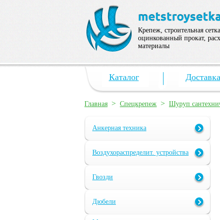
Крепеж, строительная сетка
оцинкованный прокат, рас
материалы
Каталог
Доставк
>
>
Главная
Спецкрепеж
Шуруп сантехни
Анкерная техника
Воздухораспределит. устройства
Гвозди
Дюбели