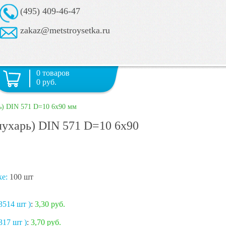
(495) 409-46-47
zakaz@metstroysetka.ru
0 товаров
0 руб.
ь) DIN 571 D=10 6х90 мм
ухарь) DIN 571 D=10 6х90
ке:
100 шт
3514 шт )
:
3,30 руб.
317 шт )
:
3,70 руб.