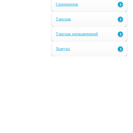
Спецкрепеж
Такелаж
Такелаж нержавеющий
Хомуты