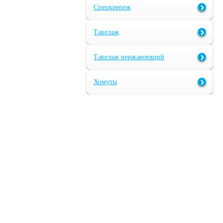
Спецкрепеж
Такелаж
Такелаж нержавеющий
Хомуты