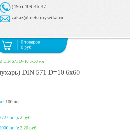
(495) 409-46-47
zakaz@metstroysetka.ru
0 товаров
0 руб.
ь) DIN 571 D=10 6х60 мм
ухарь) DIN 571 D=10 6х60
ке:
100 шт
2727 шт )
:
2 руб.
2000 шт )
:
2,20 руб.