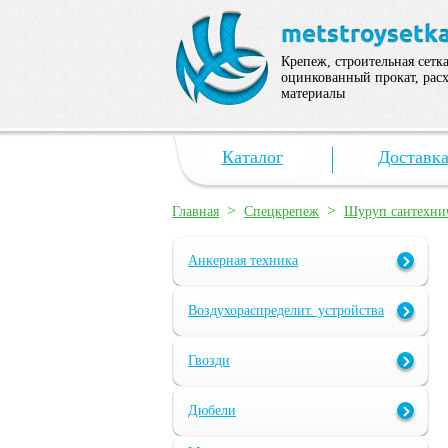
Крепеж, строительная сетка
оцинкованный прокат, рас
материалы
Каталог
Доставк
>
>
Главная
Спецкрепеж
Шуруп сантехни
Анкерная техника
Воздухораспределит. устройства
Гвозди
Дюбели