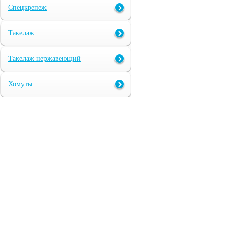
Спецкрепеж
Такелаж
Такелаж нержавеющий
Хомуты