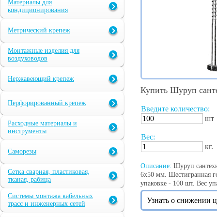
Материалы для
кондиционирования
Метрический крепеж
Монтажные изделия для
воздуховодов
Нержавеющий крепеж
Купить Шуруп сант
Перфорированный крепеж
Введите количество:
шт
Расходные материалы и
инструменты
Вес:
кг.
Саморезы
Описание:
Шуруп сантехн
Сетка сварная, пластиковая,
6х50 мм. Шестигранная го
тканая, рабица
упаковке - 100 шт. Вес упа
Системы монтажа кабельных
Узнать о снижении 
трасс и инженерных сетей