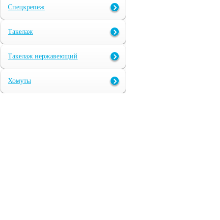
Спецкрепеж
Такелаж
Такелаж нержавеющий
Хомуты