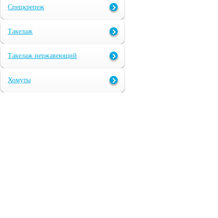
Спецкрепеж
Такелаж
Такелаж нержавеющий
Хомуты