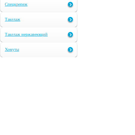
Спецкрепеж
Такелаж
Такелаж нержавеющий
Хомуты