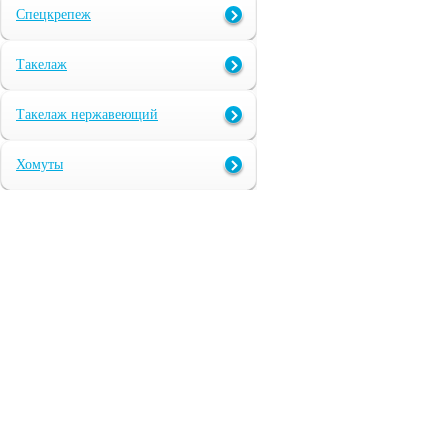
Спецкрепеж
Такелаж
Такелаж нержавеющий
Хомуты