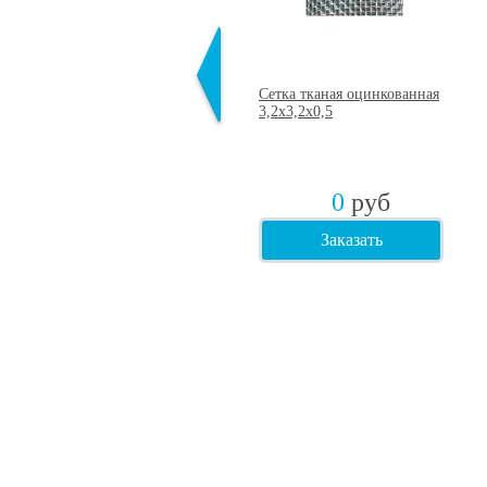
Сетка тканая нержавеющая
Сетка тканая оцинкованная
2х2х0,4
3,2х3,2х0,5
0
руб
0
руб
Заказать
Заказать