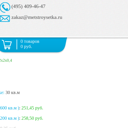
(495) 409-46-47
zakaz@metstroysetka.ru
0 товаров
0 руб.
2х2х0,4
ке:
30 кв.м
600 кв.м )
:
251,45 руб.
200 кв.м )
:
258,50 руб.