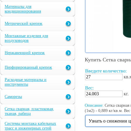
Материалы для
кондиционирования
Метрический крепеж
Монтажные изделия для
воздуховодов
Нержавеющий крепеж
Купить Сетка сварн
Перфорированный крепеж
Введите количество:
кв.
Расходные материалы и
инструменты
Вес:
кг.
Саморезы
Описание:
Сетка сварная 
Сетка сварная, пластиковая,
(1м2) - 0,889 кг/кв.м. Вес
тканая, рабица
Узнать о снижении 
Системы монтажа кабельных
трасс и инженерных сетей