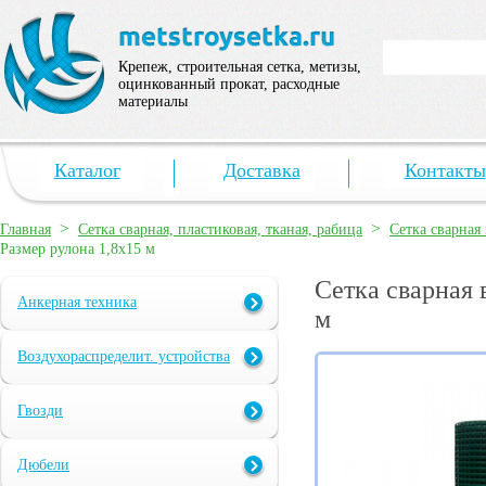
Крепеж, строительная сетка, метизы,
оцинкованный прокат, расходные
материалы
Каталог
Доставка
Контакты
>
>
Главная
Сетка сварная, пластиковая, тканая, рабица
Сетка сварная
Размер рулона 1,8х15 м
Сетка сварная 
Анкерная техника
м
Воздухораспределит. устройства
Гвозди
Дюбели