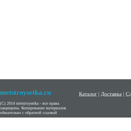
metstroysetka.ru
Каталог
|
Доставка
|
Сд
(С) 2014 metstroysetka - все права
защищены. Копирование материалов
обязательно с обратной ссылкой