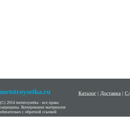
metstroysetka.ru
Каталог
|
Доставка
|
Сд
(С) 2014 metstroysetka - все права
защищены. Копирование материалов
обязательно с обратной ссылкой