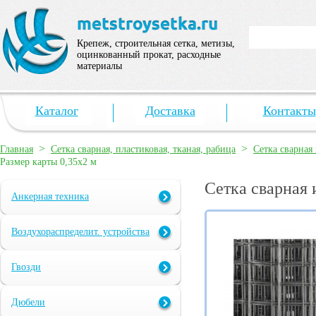
Крепеж, строительная сетка, метизы,
оцинкованный прокат, расходные
материалы
Каталог
Доставка
Контакты
>
>
Главная
Сетка сварная, пластиковая, тканая, рабица
Сетка сварная 
Размер карты 0,35х2 м
Сетка сварная 
Анкерная техника
Воздухораспределит. устройства
Гвозди
Дюбели