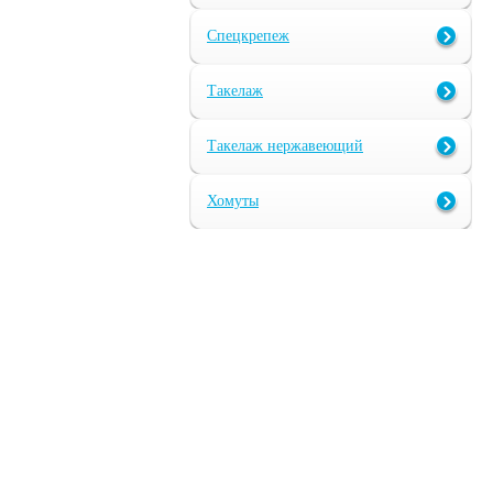
Спецкрепеж
Такелаж
Такелаж нержавеющий
Хомуты