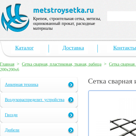
Крепеж, строительная сетка, метизы,
оцинкованный прокат, расходные
материалы
Каталог
Доставка
Контакты
>
>
Главная
Сетка сварная, пластиковая, тканая, рабица
Сетка сварная
200х200х6
Сетка сварная 
Анкерная техника
Воздухораспределит. устройства
Гвозди
Дюбели