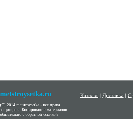
metstroysetka.ru
Каталог
|
Доставка
|
Сд
(С) 2014 metstroysetka - все права
защищены. Копирование материалов
обязательно с обратной ссылкой