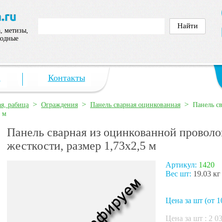
, метизы,
ходные
а
Контакты
>
>
>
ая, рабица
Ограждения
Панель сварная оцинкованная
Панель с
5 м
Панель сварная из оцинкованной проволо
жесткости, размер 1,73х2,5 м
Артикул:
1420
Вес шт:
19.03 кг
Цена за шт (от 1
Цена за шт :
2 0