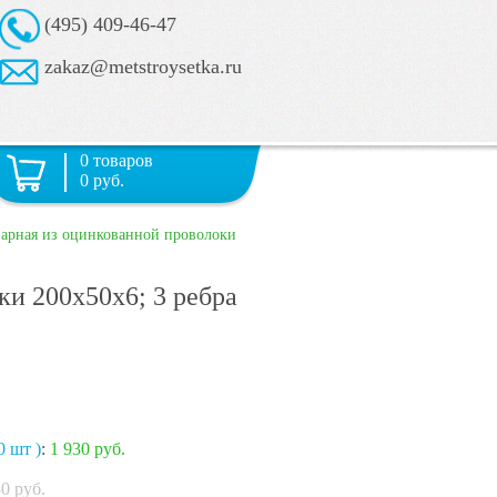
(495) 409-46-47
zakaz@metstroysetka.ru
0 товаров
0 руб.
варная из оцинкованной проволоки
ки 200х50х6; 3 ребра
0 шт )
:
1 930 руб.
30
руб.