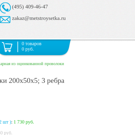
(495) 409-46-47
zakaz@metstroysetka.ru
0 товаров
0 руб.
варная из оцинкованной проволоки
ки 200х50х5; 3 ребра
2 шт )
:
1 730 руб.
30
руб.