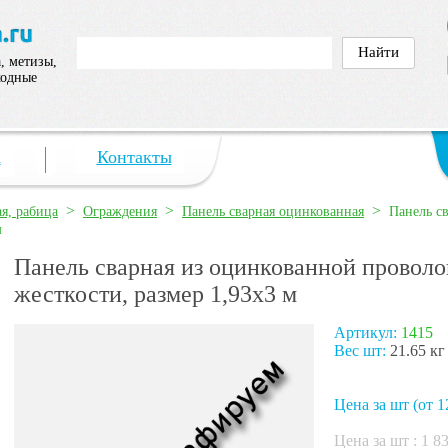
, метизы,
ходные
а
Контакты
>
>
>
ая, рабица
Ограждения
Панель сварная оцинкованная
Панель с
м
Панель сварная из оцинкованной проволо
жесткости, размер 1,93х3 м
Артикул:
1415
Вес шт:
21.65 кг
Цена за шт (от 1
Цена за шт :
1 8