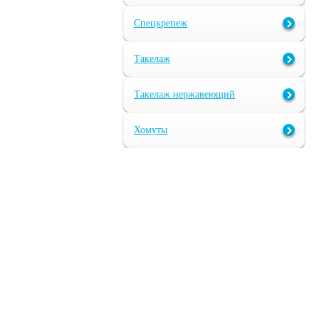
Спецкрепеж
Такелаж
Такелаж нержавеющий
Хомуты