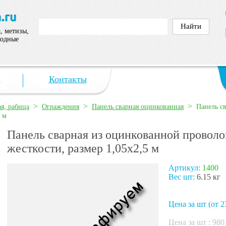
, метизы,
ходные
а
Контакты
>
>
>
ая, рабица
Ограждения
Панель сварная оцинкованная
Панель с
5 м
Панель сварная из оцинкованной проволо
жесткости, размер 1,05х2,5 м
Артикул:
1400
Вес шт:
6.15 кг
Цена за шт (от 2
Цена за шт :
980