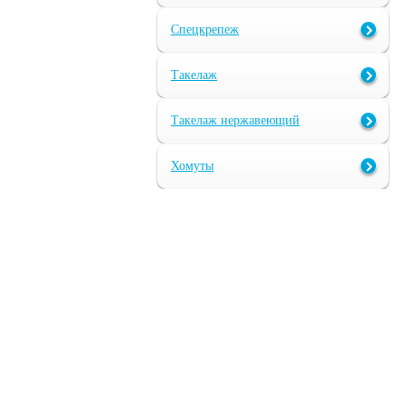
Спецкрепеж
Такелаж
Такелаж нержавеющий
Хомуты