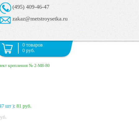
(495) 409-46-47
zakaz@metstroysetka.ru
0 товаров
0 руб.
ект крепления № 2-М8-80
47 шт )
:
81 руб.
уб.