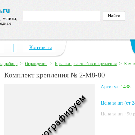
, метизы,
ходные
а
Контакты
>
>
>
ая, рабица
Ограждения
Крышки для столбов и крепления
Компл
Комплект крепления № 2-М8-80
Артикул:
1438
Цена за шт (от 2
Цена за шт :
90
р