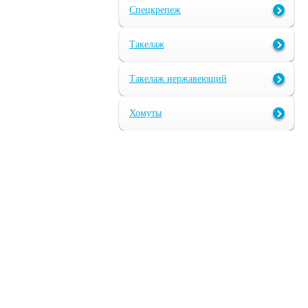
Спецкрепеж
Такелаж
Такелаж нержавеющий
Хомуты