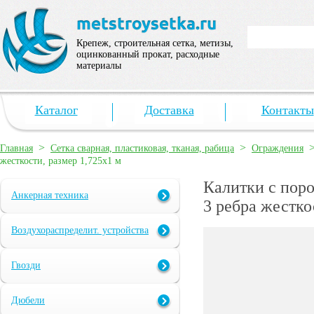
Крепеж, строительная сетка, метизы,
оцинкованный прокат, расходные
материалы
Каталог
Доставка
Контакты
>
>
Главная
Сетка сварная, пластиковая, тканая, рабица
Ограждения
жесткости, размер 1,725х1 м
Калитки с пор
Анкерная техника
3 ребра жестко
Воздухораспределит. устройства
Гвозди
Дюбели