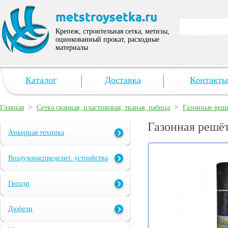
Крепеж, строительная сетка, метизы,
оцинкованный прокат, расходные
материалы
Каталог
Доставка
Контакты
>
>
Главная
Сетка сварная, пластиковая, тканая, рабица
Газонные реш
Газонная решёт
Анкерная техника
Воздухораспределит. устройства
Гвозди
Дюбели