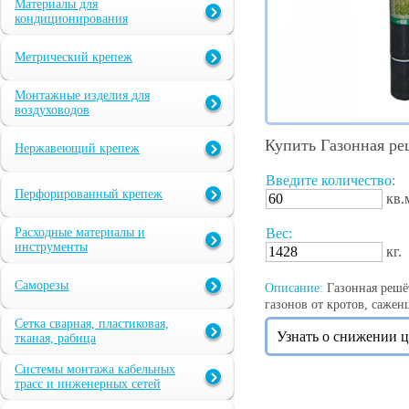
Материалы для
кондиционирования
Метрический крепеж
Монтажные изделия для
воздуховодов
Купить Газонная ре
Нержавеющий крепеж
Введите количество:
Перфорированный крепеж
кв.
Расходные материалы и
Вес:
инструменты
кг.
Саморезы
Описание:
Газонная решёт
газонов от кротов, сажен
Сетка сварная, пластиковая,
Узнать о снижении 
тканая, рабица
Системы монтажа кабельных
трасс и инженерных сетей