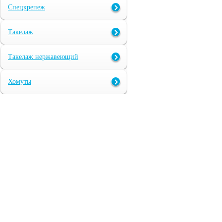
Спецкрепеж
Такелаж
Такелаж нержавеющий
Хомуты