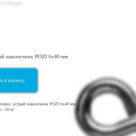
615,60
руб.
ый наконечник POZI 6х40 мм
ь в корзину
овка, острый наконечник POZI 6х40 мм.
 - 10 кг.