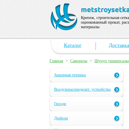
Крепеж, строительная сетка
оцинкованный прокат, рас
материалы
Каталог
Доставк
>
>
Главная
Саморезы
Шуруп универсаль
Анкерная техника
Воздухораспределит. устройства
Гвозди
Дюбели