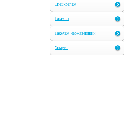
Спецкрепеж
Такелаж
Такелаж нержавеющий
Хомуты