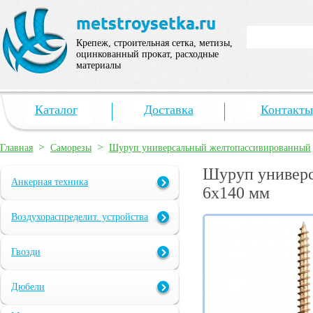
Крепеж, строительная сетка, метизы,
оцинкованный прокат, расходные
материалы
Каталог
Доставка
Контакты
>
>
Главная
Саморезы
Шуруп универсальный желтопассивированный
Шуруп универс
Анкерная техника
6х140 мм
Воздухораспределит. устройства
Гвозди
Дюбели