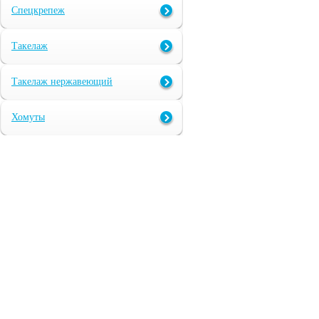
Спецкрепеж
Такелаж
Такелаж нержавеющий
Хомуты