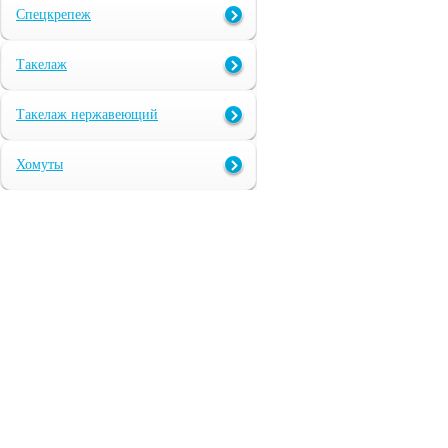
Спецкрепеж
Такелаж
Такелаж нержавеющий
Хомуты