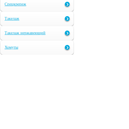
Спецкрепеж
Такелаж
Такелаж нержавеющий
Хомуты