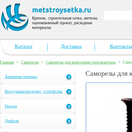
Крепеж, строительная сетка, метизы,
оцинкованный прокат, расходные
материалы
Каталог
Доставка
Контакты
>
>
>
Главная
Саморезы
Саморезы для крепления гипсокартона
Само
Саморезы для 
Анкерная техника
Воздухораспределит. устройства
Гвозди
Дюбели