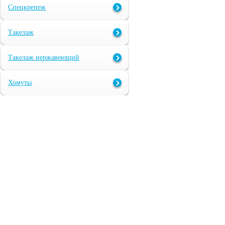
Спецкрепеж
Такелаж
Такелаж нержавеющий
Хомуты