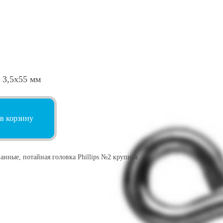
 3,5х55 мм
в корзину
нные, потайная головка Phillips №2 крупная