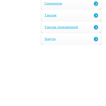
Спецкрепеж
Такелаж
Такелаж нержавеющий
Хомуты