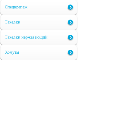
Спецкрепеж
Такелаж
Такелаж нержавеющий
Хомуты