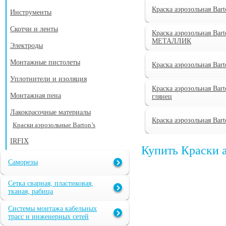
Краска аэрозольная Bar
Инструменты
Скотчи и ленты
Краска аэрозольная Bar
МЕТАЛЛИК
Электроды
Монтажные пистолеты
Краска аэрозольная Bar
Уплотнители и изоляция
Краска аэрозольная Bar
Монтажная пена
глянец
Лакокрасочные материалы
Краска аэрозольная Bar
Краски аэрозольные Barton’s
IRFIX
Купить Краски 
Саморезы
Сетка сварная, пластиковая,
тканая, рабица
Системы монтажа кабельных
трасс и инженерных сетей