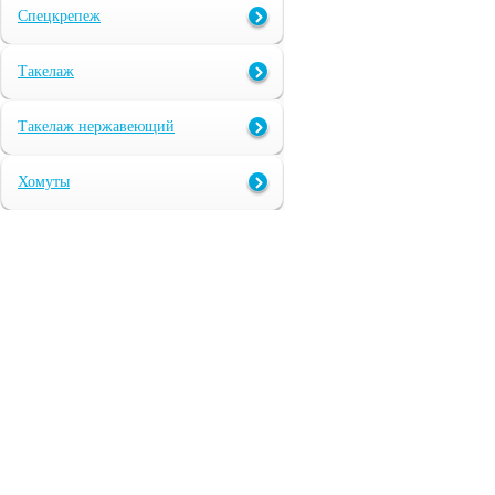
Спецкрепеж
Такелаж
Такелаж нержавеющий
Хомуты