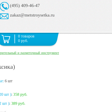
(495) 409-46-47
zakaz@metstroysetka.ru
0 товаров
0 руб.
рительный и разметочный инструмент
ксика)
ке:
6 шт
20 шт )
:
358 руб.
2 шт )
:
389 руб.