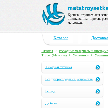
Крепеж, строительная сетка
оцинкованный прокат, рас
материалы
Каталог
Доставк
>
Главная
Расходные материалы и инструм
>
>
Truper (Мексика)
Угольники
Угольник
Анкерная техника
Воздухораспределит. устройства
Гвозди
Дюбели