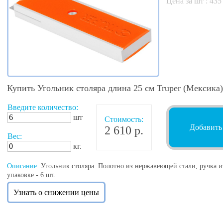
Цена за шт :
435
Купить Угольник столяра длина 25 см Truper (Мексика)
Введите количество:
шт
Стоимость:
Добавить
2 610 р.
Вес:
кг.
Описание:
Угольник столяра. Полотно из нержавеющей стали, ручка из
упаковке - 6 шт.
Узнать о снижении цены