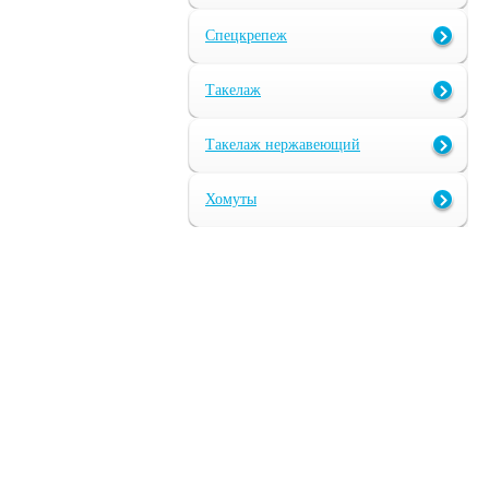
Спецкрепеж
Такелаж
Такелаж нержавеющий
Хомуты