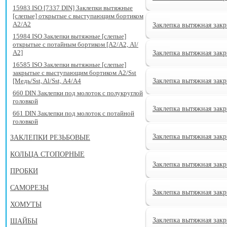
15983 ISO [7337 DIN] Заклепки вытяжные
[слепые] открытые с выступающим бортиком
А2/А2
Заклепка вытяжная закр
15984 ISO Заклепки вытяжные [слепые]
открытые с потайным бортиком [А2/А2, Al/
А2]
Заклепка вытяжная закр
16585 ISO Заклепки вытяжные [слепые]
закрытые с выступающим бортиком А2/Sst
[Медь/Sst, Al/Sst, А4/А4
Заклепка вытяжная закр
660 DIN Заклепки под молоток с полукруглой
головкой
Заклепка вытяжная зак
661 DIN Заклепки под молоток с потайной
головкой
Заклепка вытяжная зак
ЗАКЛЕПКИ РЕЗЬБОВЫЕ
КОЛЬЦА СТОПОРНЫЕ
Заклепка вытяжная зак
ПРОБКИ
САМОРЕЗЫ
Заклепка вытяжная зак
ХОМУТЫ
Заклепка вытяжная зак
ШАЙБЫ