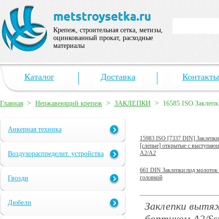
Крепеж, строительная сетка, метизы,
оцинкованный прокат, расходные
материалы
Каталог
Доставка
Контакты
>
>
>
Главная
Нержавеющий крепеж
ЗАКЛЕПКИ
16585 ISO Заклепк
Анкерная техника
15983 ISO [7337 DIN] Заклепк
[слепые] открытые с выступаю
А2/А2
Воздухораспределит. устройства
661 DIN Заклепки под молоток 
головкой
Гвозди
Дюбели
Заклепки вытя
бортиком А2/Sst 