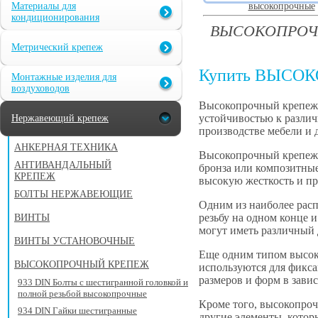
Материалы для
высокопрочные
кондиционирования
ВЫСОКОПРОЧ
Метрический крепеж
Купить ВЫСО
Монтажные изделия для
воздуховодов
Высокопрочный крепеж 
устойчивостью к различ
Нержавеющий крепеж
производстве мебели и д
АНКЕРНАЯ ТЕХНИКА
Высокопрочный крепеж м
АНТИВАНДАЛЬНЫЙ
бронза или композитные
КРЕПЕЖ
высокую жесткость и пр
БОЛТЫ НЕРЖАВЕЮЩИЕ
Одним из наиболее расп
резьбу на одном конце и
ВИНТЫ
могут иметь различный 
ВИНТЫ УСТАНОВОЧНЫЕ
Еще одним типом высок
ВЫСОКОПРОЧНЫЙ КРЕПЕЖ
используются для фикса
размеров и форм в зави
933 DIN Болты с шестигранной головкой и
полной резьбой высокопрочные
Кроме того, высокопро
934 DIN Гайки шестигранные
другие элементы, котор