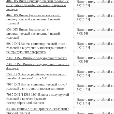
404 DIN Винт с цилиндрической головкой с
Винт с полупотайной г
отвертиями [пломбировочный] с прямым
3X10 PH
шлицем
464 DIN Винты [нажимные высокие] с
Винт с полупотайной г
цилиндрической увеличенной низкой
3X12 PH
головкой
653 DIN Винты [нажимные] с
Винт с полупотайной г
цилиндрической увеличенной низкой
3X8 PH
головкой
6912 DIN Винты с цилиндрической низкой
Винт с полупотайной г
головкой с внутренним шестигранником с
4X12 PH
центрирующим отверстием
Винт с полупотайной г
7380-1 ISO Винты с полукруглой головкой
4X8 PH
7380-2 ISO Винты с полукруглой головкой с
фланцем
Винт с полупотайной г
7500 DIN Винты резьбовыдавливающие с
5X12 PH
потайной головкой типа ME
7984 DIN Винты с цилиндрической низкой
Винт с полупотайной г
головкой с внутренним шестигранником
5X14 PH
7985 DIN [14583 ISO] Винты с полукруглой
головкой с крестообразным
Винт с полупотайной г
[звездообразным] шлицем
5X16 PH
84 DIN Винты с цилиндрической головкой с
прямым шлицем
Винт с полупотайной г