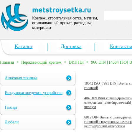
Крепеж, строительная сетка, метизы,
оцинкованный прокат, расходные
материалы
Каталог
Доставка
Контакты
>
>
>
Главная
Нержавеющий крепеж
ВИНТЫ
966 DIN [14584 ISO] 
Анкерная техника
10642 ISO [7991 DIN] Винты с 
головкой
Воздухораспределит. устройства
404 DIN Винт с цилиндрической
отвертиями [пломбировочный]
шлицем
Гвозди
6912 DIN Винты с цилиндричес
головкой с внутренним шестигр
Дюбели
центрирующим отверстием