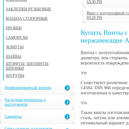
6X30 PH
ЗАКЛЕПКИ РЕЗЬБОВЫЕ
Винт с полупотайной г
8X20 PH
КОЛЬЦА СТОПОРНЫЕ
ПРОБКИ
Купить Винты с
САМОРЕЗЫ
нержавеющие А
ХОМУТЫ
Винты с полупотайными
ШАЙБЫ
диаметра, чем стержень
вероятность повреждени
ШТИФТЫ, ШПЛИНТЫ,
ШПОНКИ
\r\n
ШУРУПЫ
Существуют различные 
14584. DIN 966 определя
Перфорированный крепеж
изготовления и качеств
Расходные материалы и
\r\n
инструменты
Такие винты изготавлив
Саморезы
сталь, латунь или алюм
оптимальный вариант дл
Сетка сварная, пластиковая,