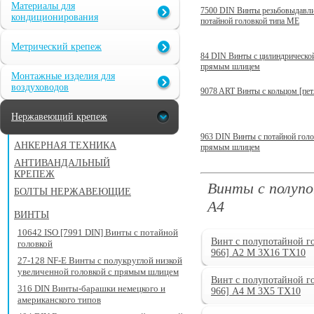
Материалы для
7500 DIN Винты резьбовыдавл
кондиционирования
потайной головкой типа ME
Метрический крепеж
84 DIN Винты с цилиндрической
прямым шлицем
Монтажные изделия для
воздуховодов
9078 ART Винты с кольцом [пет
Нержавеющий крепеж
963 DIN Винты с потайной голо
АНКЕРНАЯ ТЕХНИКА
прямым шлицем
АНТИВАНДАЛЬНЫЙ
КРЕПЕЖ
Винты с полупо
БОЛТЫ НЕРЖАВЕЮЩИЕ
А4
ВИНТЫ
10642 ISO [7991 DIN] Винты с потайной
Винт с полупотайной 
головкой
966] А2 M 3X16 TX10
27-128 NF-E Винты с полукруглой низкой
увеличенной головкой с прямым шлицем
Винт с полупотайной 
316 DIN Винты-барашки немецкого и
966] А4 M 3X5 TX10
американского типов