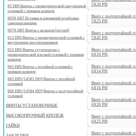
5X20 PH
85 DIN Винты с цилиндрической скругленной
головкой с прямым шлицем
Винт с полупотайной г
9058 ART Вставки в алюминий резьбовые
5X25 PH
самонарезающие
9078 ART Винты с кольцом [петлей]
Винт с полупотайной г
912 DIN Винты с цилиндрической головкой с
5X45 PH
внутренним шестигранником
923 DIN Винты ступенчатые с
Винт с полупотайной г
цилиндрической плоской головкой с прямым
6X10 PH
шлицем
Винт с полупотайной г
963 DIN Винты с потайной головкой с
6X14 PH
прямым шлицем
965 DIN [14581 ISO] Винты с потайной
Винт с полупотайной г
головкой
6X16 PH
966 DIN [14584 ISO] Винты с полупотайной
головкой
Винт с полупотайной г
6X20 PH
ВИНТЫ УСТАНОВОЧНЫЕ
ВЫСОКОПРОЧНЫЙ КРЕПЕЖ
Винт с полупотайной г
6X25 PH
ГАЙКИ
Винт с полупотайной г
ЗАКЛЕПКИ