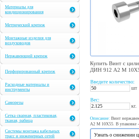
Материалы для
кондиционирования
Метрический крепеж
Монтажные изделия для
воздуховодов
Нержавеющий крепеж
Купить Винт с цили
ДИН 912 А2 M 10X
Перфорированный крепеж
Введите количество:
Расходные материалы и
шт
инструменты
Вес:
Саморезы
кг.
Сетка сварная, пластиковая,
Описание:
Винт нержавею
тканая, рабица
А2 M 10X55. В упаковке 
Системы монтажа кабельных
Узнать о снижении 
трасс и инженерных сетей