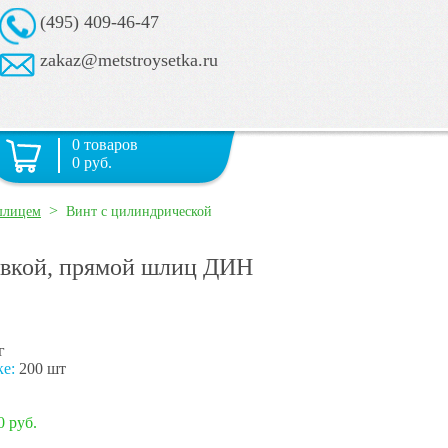
(495) 409-46-47
zakaz@metstroysetka.ru
0 товаров
0 руб.
>
шлицем
Винт с цилиндрической
овкой, прямой шлиц ДИН
г
ке:
200 шт
0 руб.