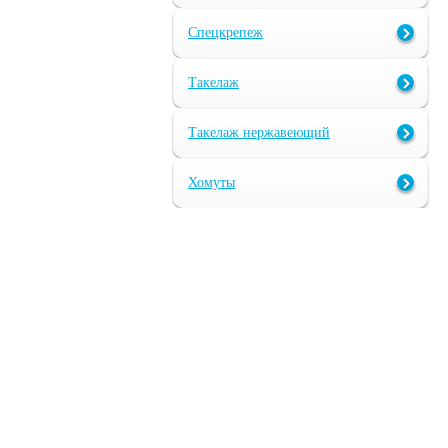
Спецкрепеж
Такелаж
Такелаж нержавеющий
Хомуты