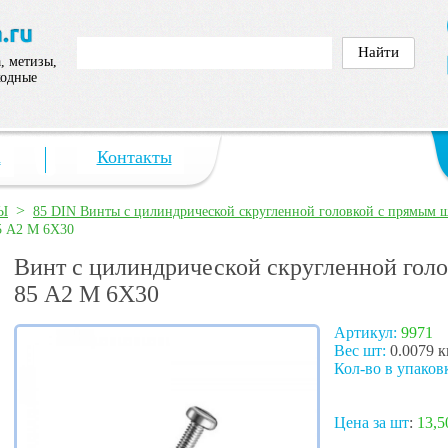
, метизы,
ходные
а
Контакты
>
Ы
85 DIN Винты с цилиндрической скругленной головкой с прямым 
5 А2 M 6X30
Винт с цилиндрической скругленной гол
85 А2 M 6X30
Артикул:
9971
Вес шт:
0.0079 к
Кол-во в упаков
Цена за шт
:
13,5