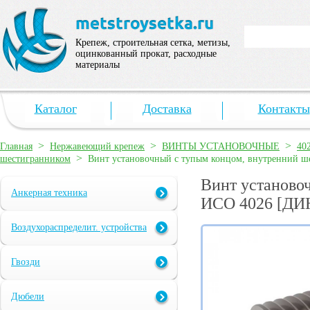
Крепеж, строительная сетка, метизы,
оцинкованный прокат, расходные
материалы
Каталог
Доставка
Контакты
>
>
>
Главная
Нержавеющий крепеж
ВИНТЫ УСТАНОВОЧНЫЕ
40
>
шестигранником
Винт установочный с тупым концом, внутренний 
Винт установо
Анкерная техника
ИСО 4026 [ДИН
Воздухораспределит. устройства
Гвозди
Дюбели