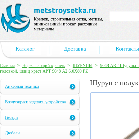
Крепеж, строительная сетка, метизы,
оцинкованный прокат, расходные
материалы
Каталог
Доставка
Контакты
>
>
>
Главная
Нержавеющий крепеж
ШУРУПЫ
9048 ART Шурупы те
головкой, шлиц крест АРТ 9048 А2 6,0X80 PZ
Шуруп с полук
Анкерная техника
Воздухораспределит. устройства
Гвозди
Дюбели