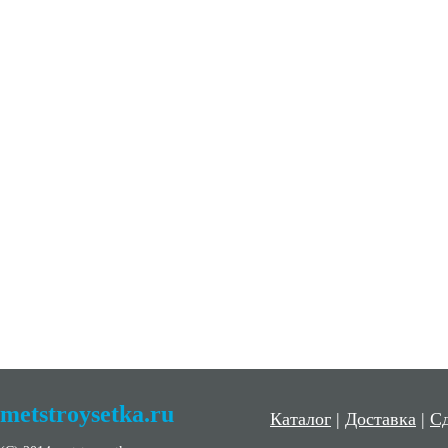
metstroysetka.ru
Каталог
|
Доставка
|
Сд