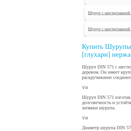
Шуруп с шестигранной 
Шуруп с шестигранной 
Купить Шурупы 
[глухари] нерж
Шуруп DIN 571 с шести
деревом. Он имеет круп
раскручивание соедине
\r\n
Шуруп DIN 571 изготавл
долговечность и устойч
затяжки шурупа.
\r\n
Диаметр шурупа DIN 571 