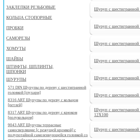
ЗАКЛЕПКИ РЕЗЬБОВЫЕ
Шуруп с шестигранной 
КОЛЬЦА СТОПОРНЫЕ
Шуруп с шестигранной 
ПРОБКИ
САМОРЕЗЫ
Шуруп с шестигранной 
ХОМУТЫ
ШАЙБЫ
Шуруп с шестигранной 
ШТИФТЫ, ШПЛИНТЫ,
ШПОНКИ
Шуруп с шестигранной 
ШУРУПЫ
571 DIN Шурупы по дереву с шестигранной
головкой [глухари]
Шуруп с шестигранной 
8316 ART Шурупы по дереву с кольцом
[петлей]
Шуруп с шестигранной 
8317 ART Шурупы по дереву с крюком
12X100
[полукольцом]
9043 ART Шурупы террасные
Шуруп с шестигранной 
самосверлящие [с режущей кромкой] с
полупотайной самозенкующейся головкой со
звездообразным шлицем, вторая