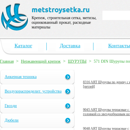
Крепеж, строительная сетка, метизы,
оцинкованный прокат, расходные
материалы
Каталог
Доставка
Контакты
>
>
>
Главная
Нержавеющий крепеж
ШУРУПЫ
571 DIN Шурупы по 
Анкерная техника
8316 ART Шурупы по дереву с 
[петлей]
Воздухораспределит. устройства
Гвозди
9045 ART Шурупы террасные с 
головкой со звездообразным ш
Дюбели
9048 ART Шурупы террасные с 