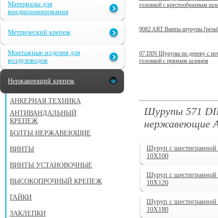
Материалы для
головкой с крестообразным шл
кондиционирования
9082 ART Винты-шурупы [резьб
Метрический крепеж
Монтажные изделия для
97 DIN Шурупы по дереву с по
воздуховодов
головкой с прямым шлицем
Нержавеющий крепеж
АНКЕРНАЯ ТЕХНИКА
Шурупы 571 DIN
АНТИВАНДАЛЬНЫЙ
КРЕПЕЖ
нержавеющие А
БОЛТЫ НЕРЖАВЕЮЩИЕ
Шуруп с шестигранной 
ВИНТЫ
10X100
ВИНТЫ УСТАНОВОЧНЫЕ
Шуруп с шестигранной 
ВЫСОКОПРОЧНЫЙ КРЕПЕЖ
10X120
ГАЙКИ
Шуруп с шестигранной 
10X180
ЗАКЛЕПКИ