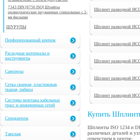
7343 DIN [8750 ISO] Штифты
Шплинт разводной ИСО
цилиндрические пружинные спиральные с 2-
мя фасками
Шплинт разводной ИСО
ШУРУПЫ
Перфорированный крепеж
Шплинт разводной ИСО
Расходные материалы и
инструменты
Шплинт разводной ИСО
Саморезы
Шплинт разводной ИСО
Сетка сварная, пластиковая,
тканая, рабица
Шплинт разводной ИСО
Системы монтажа кабельных
трасс и инженерных сетей
Купить Шплинты
Спецкрепеж
Шплинты ISO 1234 и DI
различных деталей и уз
Такелаж
отверстием в центре.