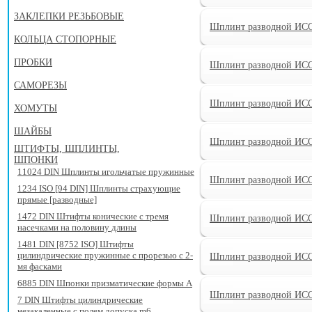
ЗАКЛЕПКИ РЕЗЬБОВЫЕ
Шплинт разводной ИСО
КОЛЬЦА СТОПОРНЫЕ
ПРОБКИ
Шплинт разводной ИСО
САМОРЕЗЫ
Шплинт разводной ИСО
ХОМУТЫ
ШАЙБЫ
Шплинт разводной ИСО
ШТИФТЫ, ШПЛИНТЫ,
ШПОНКИ
11024 DIN Шплинты игольчатые пружинные
Шплинт разводной ИСО
1234 ISO [94 DIN] Шплинты страхующие
прямые [разводные]
1472 DIN Штифты конические с тремя
Шплинт разводной ИСО
насечками на половину длины
1481 DIN [8752 ISO] Штифты
цилиндрические пружинные с прорезью с 2-
Шплинт разводной ИСО
мя фасками
6885 DIN Шпонки призматические формы A
Шплинт разводной ИСО
7 DIN Штифты цилиндрические
незакаленные с полем допуска m6