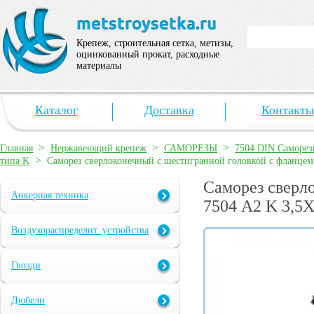
Крепеж, строительная сетка, метизы,
оцинкованный прокат, расходные
материалы
Каталог
Доставка
Контакты
>
>
>
Главная
Нержавеющий крепеж
САМОРЕЗЫ
7504 DIN Саморез
>
типа K
Саморез сверлоконечный с шестигранной головкой с фланце
Саморез сверл
Анкерная техника
7504 А2 K 3,5
Воздухораспределит. устройства
Гвозди
Дюбели