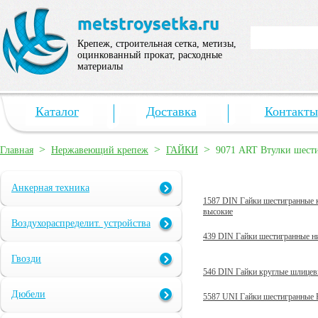
Крепеж, строительная сетка, метизы,
оцинкованный прокат, расходные
материалы
Каталог
Доставка
Контакты
>
>
>
Главная
Нержавеющий крепеж
ГАЙКИ
9071 ART Втулки шести
Анкерная техника
1587 DIN Гайки шестигранные 
высокие
Воздухораспределит. устройства
439 DIN Гайки шестигранные н
Гвозди
546 DIN Гайки круглые шлице
Дюбели
5587 UNI Гайки шестигранные