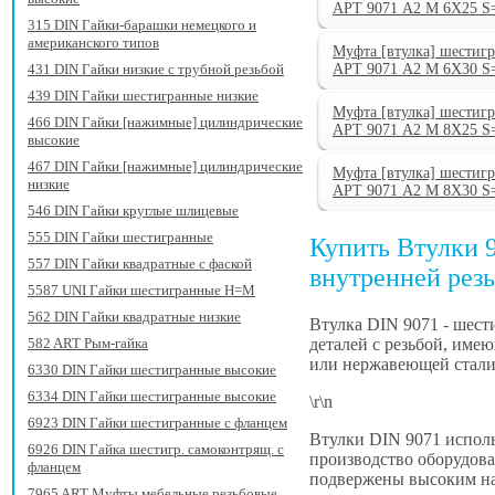
АРТ 9071 А2 M 6X25 S
315 DIN Гайки-барашки немецкого и
американского типов
Муфта [втулка] шестигр
431 DIN Гайки низкие с трубной резьбой
АРТ 9071 А2 M 6X30 S
439 DIN Гайки шестигранные низкие
Муфта [втулка] шестигр
466 DIN Гайки [нажимные] цилиндрические
АРТ 9071 А2 M 8X25 S
высокие
467 DIN Гайки [нажимные] цилиндрические
Муфта [втулка] шестигр
низкие
АРТ 9071 А2 M 8X30 S
546 DIN Гайки круглые шлицевые
555 DIN Гайки шестигранные
Купить Втулки 
557 DIN Гайки квадратные с фаской
внутренней рез
5587 UNI Гайки шестигранные H=M
562 DIN Гайки квадратные низкие
Втулка DIN 9071 - шест
деталей с резьбой, име
582 ART Рым-гайка
или нержавеющей стали
6330 DIN Гайки шестигранные высокие
6334 DIN Гайки шестигранные высокие
\r\n
6923 DIN Гайки шестигранные с фланцем
Втулки DIN 9071 исполь
6926 DIN Гайка шестигр. самоконтрящ. с
производство оборудова
фланцем
подвержены высоким на
7965 ART Муфты мебельные резьбовые