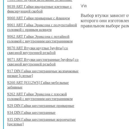
\r\n
9039 ART Гайки квадратные клетевые с
фиксирующей скобой
Выбор втулки зависит от
9060 ART Гайки приварные с фланцем
которого они изготовле
9061 ART Гайка Эриксона с полупотайной
правильном выборе разм
головкой c прямым шлицем
9062 ART Гайки Эриксона с потайной
головкой с внутренним шестигранником
9070 ART Втулки круглые [муфты] со
сквозной внутренней резьбой
9071 ART Втулки шестигранные [муфты] со
сквозной внутренней резьбой
917 DIN Гайки шестиграннчые колпачковые
низкие [слепые]
9260 ART [9312WS] Гайки мебельные
забивные
9262 ART Гайки Эриксона с плоской
головкой с внутренним шестигранником
929 DIN Гайки шестигранные приварные
934 DIN Гайки шестигранные
935 DIN Гайки шестигранные корончатые
[щелевые]