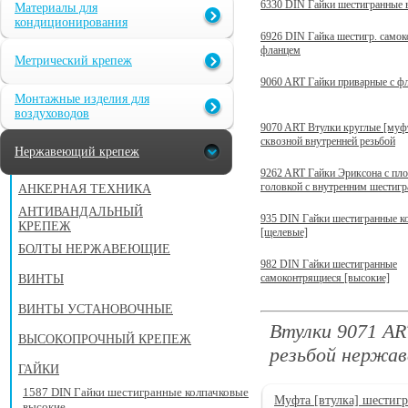
6330 DIN Гайки шестигранные 
Материалы для
кондиционирования
6926 DIN Гайка шестигр. самок
фланцем
Метрический крепеж
9060 ART Гайки приварные с ф
Монтажные изделия для
воздуховодов
9070 ART Втулки круглые [муф
сквозной внутренней резьбой
Нержавеющий крепеж
9262 ART Гайки Эриксона с пло
головкой с внутренним шестиг
АНКЕРНАЯ ТЕХНИКА
АНТИВАНДАЛЬНЫЙ
935 DIN Гайки шестигранные к
КРЕПЕЖ
[щелевые]
БОЛТЫ НЕРЖАВЕЮЩИЕ
982 DIN Гайки шестигранные
самоконтрящиеся [высокие]
ВИНТЫ
ВИНТЫ УСТАНОВОЧНЫЕ
Втулки 9071 AR
ВЫСОКОПРОЧНЫЙ КРЕПЕЖ
резьбой нержав
ГАЙКИ
1587 DIN Гайки шестигранные колпачковые
Муфта [втулка] шестигр
высокие