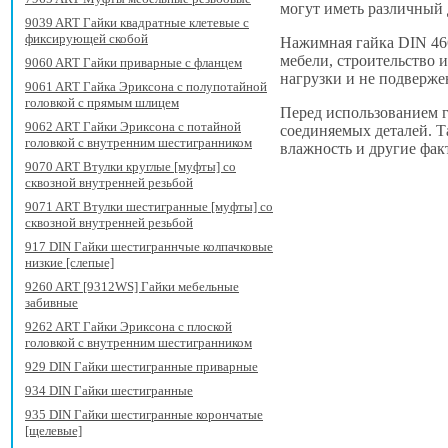
могут иметь различный 
9039 ART Гайки квадратные клетевые с
фиксирующей скобой
Нажимная гайка DIN 466
мебели, строительство 
9060 ART Гайки приварные с фланцем
нагрузки и не подверже
9061 ART Гайка Эриксона с полупотайной
головкой c прямым шлицем
Перед использованием г
9062 ART Гайки Эриксона с потайной
соединяемых деталей. Т
головкой с внутренним шестигранником
влажность и другие фак
9070 ART Втулки круглые [муфты] со
сквозной внутренней резьбой
9071 ART Втулки шестигранные [муфты] со
сквозной внутренней резьбой
917 DIN Гайки шестиграннчые колпачковые
низкие [слепые]
9260 ART [9312WS] Гайки мебельные
забивные
9262 ART Гайки Эриксона с плоской
головкой с внутренним шестигранником
929 DIN Гайки шестигранные приварные
934 DIN Гайки шестигранные
935 DIN Гайки шестигранные корончатые
[щелевые]