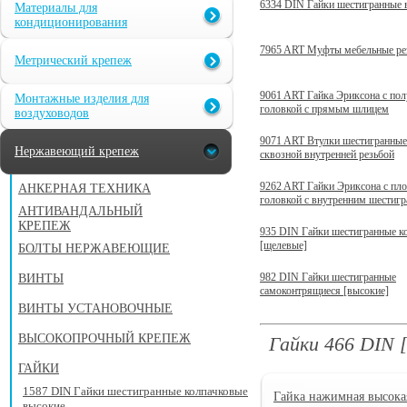
6334 DIN Гайки шестигранные 
Материалы для
кондиционирования
7965 ART Муфты мебельные ре
Метрический крепеж
9061 ART Гайка Эриксона с по
Монтажные изделия для
головкой c прямым шлицем
воздуховодов
9071 ART Втулки шестигранные
Нержавеющий крепеж
сквозной внутренней резьбой
9262 ART Гайки Эриксона с пло
АНКЕРНАЯ ТЕХНИКА
головкой с внутренним шестиг
АНТИВАНДАЛЬНЫЙ
КРЕПЕЖ
935 DIN Гайки шестигранные к
[щелевые]
БОЛТЫ НЕРЖАВЕЮЩИЕ
982 DIN Гайки шестигранные
ВИНТЫ
самоконтрящиеся [высокие]
ВИНТЫ УСТАНОВОЧНЫЕ
ВЫСОКОПРОЧНЫЙ КРЕПЕЖ
Гайки 466 DIN 
ГАЙКИ
1587 DIN Гайки шестигранные колпачковые
Гайка нажимная высока
высокие