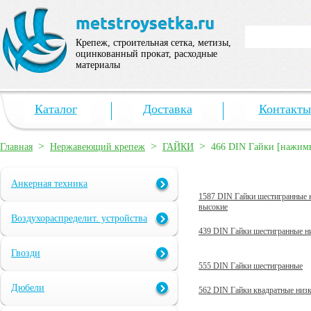
Крепеж, строительная сетка, метизы,
оцинкованный прокат, расходные
материалы
Каталог
Доставка
Контакты
>
>
>
Главная
Нержавеющий крепеж
ГАЙКИ
466 DIN Гайки [нажим
Анкерная техника
1587 DIN Гайки шестигранные 
высокие
Воздухораспределит. устройства
439 DIN Гайки шестигранные н
Гвозди
555 DIN Гайки шестигранные
Дюбели
562 DIN Гайки квадратные низ