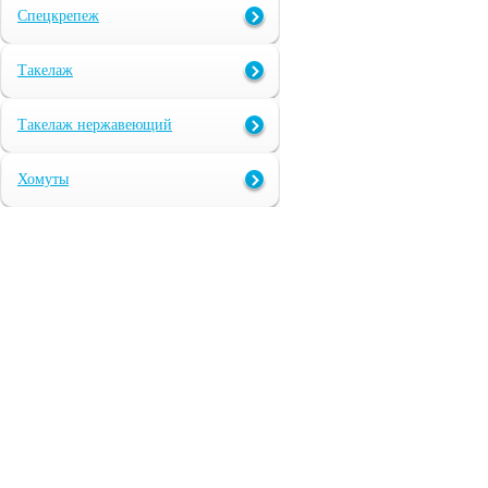
Спецкрепеж
Такелаж
Такелаж нержавеющий
Хомуты