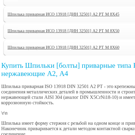
Шпилька приварная ИСО 13918 [ДИН 32501] А2 PT M 8X45
Шпилька приварная ИСО 13918 [ДИН 32501] А2 PT M 8X50
Шпилька приварная ИСО 13918 [ДИН 32501] А2 PT M 8X60
Купить Шпильки [болты] приварные типа 
нержавеющие А2, А4
Шпилька приварная ISO 13918 DIN 32501 A2 PT - это крепежны
соединения металлических деталей в промышленности и строит
нержавеющей стали AISI 304 (аналог DIN X5CrNi18-10) и име
коррозионную стойкость.
\r\n
Шпилька имеет форму стержня с резьбой на одном конце и при
Наконечник приваривается к детали методом контактной сварки
соединение.