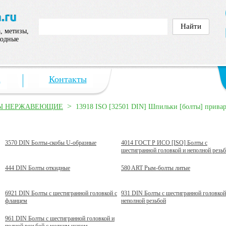
, метизы,
ходные
а
Контакты
>
Ы НЕРЖАВЕЮЩИЕ
13918 ISO [32501 DIN] Шпильки [болты] прива
3570 DIN Болты-скобы U-образные
4014 ГОСТ Р ИСО [ISO] Болты с
шестигранной головкой и неполной резь
444 DIN Болты откидные
580 ART Рым-болты литые
6921 DIN Болты с шестигранной головкой с
931 DIN Болты с шестигранной головкой
фланцем
неполной резьбой
961 DIN Болты с шестигранной головкой и
полной резьбой с мелким шагом