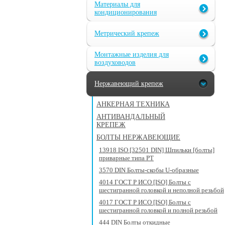
Материалы для
кондиционирования
Метрический крепеж
Монтажные изделия для
воздуховодов
Нержавеющий крепеж
АНКЕРНАЯ ТЕХНИКА
АНТИВАНДАЛЬНЫЙ
КРЕПЕЖ
БОЛТЫ НЕРЖАВЕЮЩИЕ
13918 ISO [32501 DIN] Шпильки [болты]
приварные типа PT
3570 DIN Болты-скобы U-образные
4014 ГОСТ Р ИСО [ISO] Болты с
шестигранной головкой и неполной резьбой
4017 ГОСТ Р ИСО [ISO] Болты с
шестигранной головкой и полной резьбой
444 DIN Болты откидные