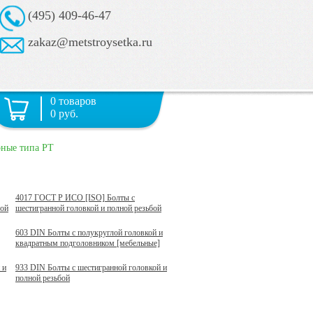
(495) 409-46-47
zakaz@metstroysetka.ru
0 товаров
0 руб.
рные типа PT
4017 ГОСТ Р ИСО [ISO] Болты с
бой
шестигранной головкой и полной резьбой
603 DIN Болты с полукруглой головкой и
квадратным подголовником [мебельные]
 и
933 DIN Болты с шестигранной головкой и
полной резьбой