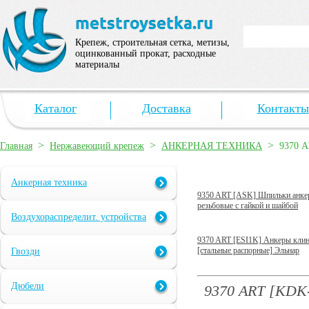
Крепеж, строительная сетка, метизы,
оцинкованный прокат, расходные
материалы
Каталог
Доставка
Контакты
>
>
>
Главная
Нержавеющий крепеж
АНКЕРНАЯ ТЕХНИКА
9370 A
Анкерная техника
9350 ART [ASK] Шпильки анке
резьбовые с гайкой и шайбой
Воздухораспределит. устройства
9370 ART [ESI1K] Анкеры кли
[стальные распорные] Эльнар
Гвозди
Дюбели
9370 ART [KDK-