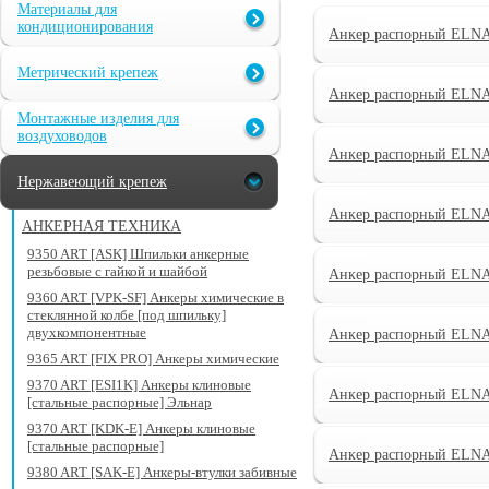
Материалы для
кондиционирования
Анкер распорный ELNA
Метрический крепеж
Анкер распорный ELNA
Монтажные изделия для
воздуховодов
Анкер распорный ELNA
Нержавеющий крепеж
Анкер распорный ELNA
АНКЕРНАЯ ТЕХНИКА
9350 ART [ASK] Шпильки анкерные
резьбовые с гайкой и шайбой
Анкер распорный ELNA
9360 ART [VPK-SF] Анкеры химические в
стеклянной колбе [под шпильку]
двухкомпонентные
Анкер распорный ELNA
9365 ART [FIX PRO] Анкеры химические
9370 ART [ESI1K] Анкеры клиновые
Анкер распорный ELNA
[стальные распорные] Эльнар
9370 ART [KDK-E] Анкеры клиновые
[стальные распорные]
Анкер распорный ELNA
9380 ART [SAK-E] Анкеры-втулки забивные