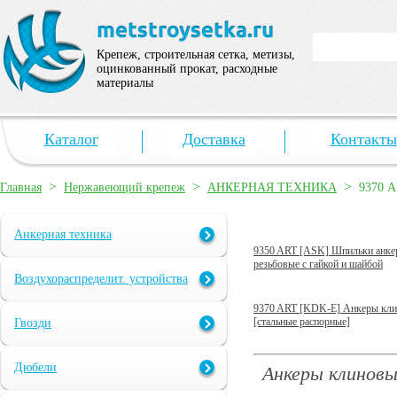
Крепеж, строительная сетка, метизы,
оцинкованный прокат, расходные
материалы
Каталог
Доставка
Контакты
>
>
>
Главная
Нержавеющий крепеж
АНКЕРНАЯ ТЕХНИКА
9370 A
Анкерная техника
9350 ART [ASK] Шпильки анке
резьбовые с гайкой и шайбой
Воздухораспределит. устройства
9370 ART [KDK-E] Анкеры кл
[стальные распорные]
Гвозди
Дюбели
Анкеры клинов