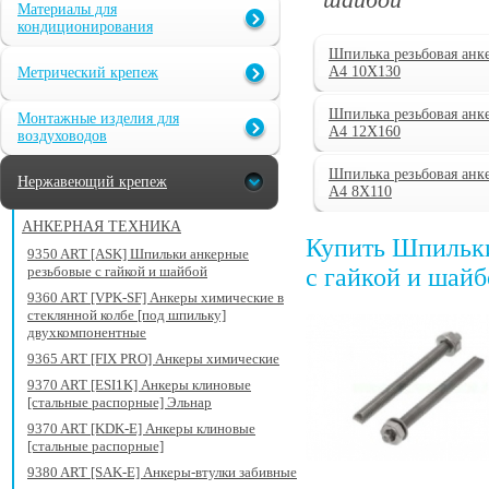
Материалы для
кондиционирования
Шпилька резьбовая анк
А4 10Х130
Метрический крепеж
Шпилька резьбовая анк
Монтажные изделия для
А4 12Х160
воздуховодов
Шпилька резьбовая анк
Нержавеющий крепеж
А4 8Х110
АНКЕРНАЯ ТЕХНИКА
Купить Шпильки
9350 ART [ASK] Шпильки анкерные
резьбовые с гайкой и шайбой
с гайкой и шай
9360 ART [VPK-SF] Анкеры химические в
стеклянной колбе [под шпильку]
двухкомпонентные
9365 ART [FIX PRO] Анкеры химические
9370 ART [ESI1K] Анкеры клиновые
[стальные распорные] Эльнар
9370 ART [KDK-E] Анкеры клиновые
[стальные распорные]
9380 ART [SAK-E] Анкеры-втулки забивные