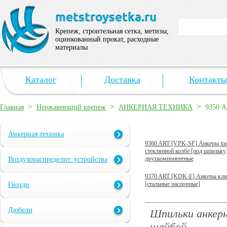
Крепеж, строительная сетка, метизы,
оцинкованный прокат, расходные
материалы
Каталог
Доставка
Контакты
>
>
>
Главная
Нержавеющий крепеж
АНКЕРНАЯ ТЕХНИКА
9350 A
Анкерная техника
9360 ART [VPK-SF] Анкеры хи
стеклянной колбе [под шпильку
двухкомпонентные
Воздухораспределит. устройства
9370 ART [KDK-E] Анкеры кл
[стальные распорные]
Гвозди
Дюбели
Шпильки анкерн
шайбой