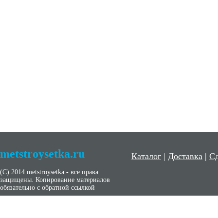
metstroysetka.ru
Каталог
|
Доставка
|
Сд
(С) 2014 metstroysetka - все права
защищены. Копирование материалов
обязательно с обратной ссылкой