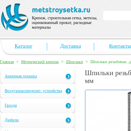
Крепеж, строительная сетка, метизы,
оцинкованный прокат, расходные
материалы
Каталог
Доставка
Контакты
>
>
>
Главная
Метрический крепеж
Шпильки
Шпильки резьбовые, д
Шпильки резьб
Анкерная техника
мм
Воздухораспределит. устройства
Гвозди
Дюбели